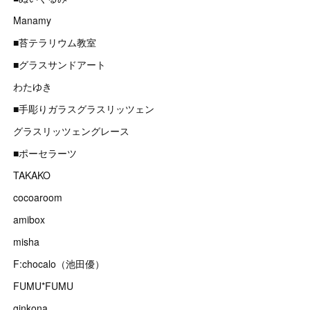
Manamy
■苔テラリウム教室
■グラスサンドアート
わたゆき
■手彫りガラスグラスリッツェン
グラスリッツェングレース
■ポーセラーツ
TAKAKO
cocoaroom
amibox
misha
F:chocalo（池田優）
FUMU*FUMU
ginkona