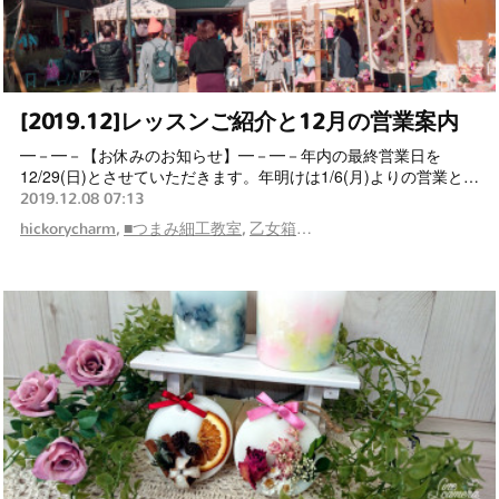
[2019.12]レッスンご紹介と12月の営業案内
━－━－【お休みのお知らせ】━－━－年内の最終営業日を
12/29(日)とさせていただきます。年明けは1/6(月)よりの営業と…
2019.12.08 07:13
hickorycharm
■つまみ細工教室
乙女箱
■メタルエンボッシング教