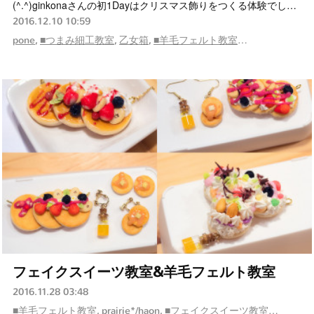
(^.^)ginkonaさんの初1Dayはクリスマス飾りをつくる体験でし…
2016.12.10 10:59
pone
■つまみ細工教室
乙女箱
■羊毛フェルト教室
prairie*/haon
g
フェイクスイーツ教室&羊毛フェルト教室
2016.11.28 03:48
■羊毛フェルト教室
prairie*/haon
■フェイクスイーツ教室
nana
gi