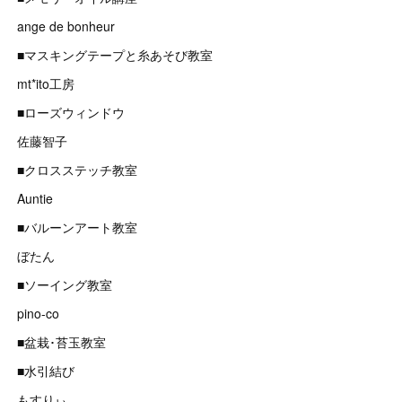
ange de bonheur
■マスキングテープと糸あそび教室
mt*ito工房
■ローズウィンドウ
佐藤智子
■クロスステッチ教室
Auntie
■バルーンアート教室
ぼたん
■ソーイング教室
pino-co
■盆栽･苔玉教室
■水引結び
もすりぃ