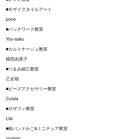
■モザイクタイルアート
pone
■パッチワーク教室
You-saku
■カルトナージュ教室
植田由美子
■つまみ細工教室
乙女箱
■ビーズアクセサリー教室
Culala
■ロザフィ教室
Lila
■紙バンドかご&ミニチュア教室
yonerin