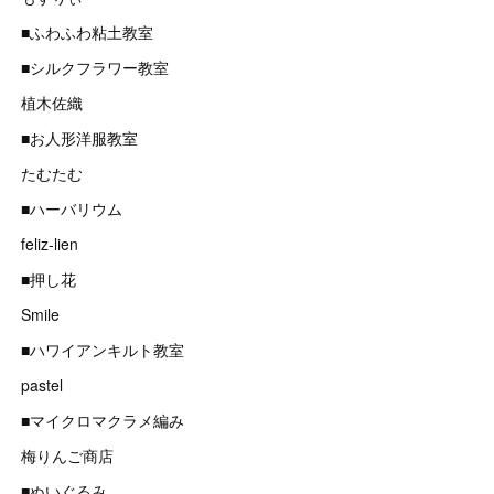
■ふわふわ粘土教室
■シルクフラワー教室
植木佐織
■お人形洋服教室
たむたむ
■ハーバリウム
feliz-lien
■押し花
Smile
■ハワイアンキルト教室
pastel
■マイクロマクラメ編み
梅りんご商店
■ぬいぐるみ