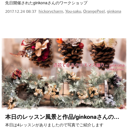
先日開催されたginkonaさんのワークショップ
hickorycharm
You-saku
OrangePeel
ginkona
2017.12.24 08:37
本日のレッスン風景と作品/ginkonaさんの…
本日は4レッスンがありましたので写真でご紹介します