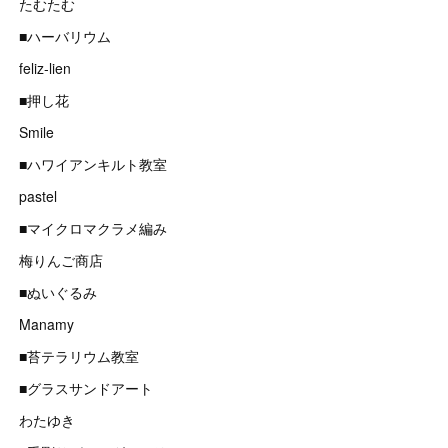
たむたむ
■ハーバリウム
feliz-lien
■押し花
Smile
■ハワイアンキルト教室
pastel
■マイクロマクラメ編み
梅りんご商店
■ぬいぐるみ
Manamy
■苔テラリウム教室
■グラスサンドアート
わたゆき