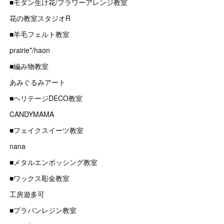
■モダン生け花/フラワーアレンジ教室
花の教室スタジオR
■羊毛フェルト教室
prairie*/haon
■編み物教室
あみぐるみアート
■ヘリテージDECO教室
CANDYMAMA
■フェイクスイーツ教室
nana
■メタルエンボッシング教室
■ワックス彫金教室
工房遊多可
■プラバンレジン教室