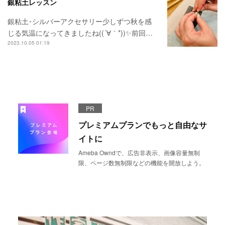
銀粘土レッスン
銀粘土･シルバーアクセサリー少しずつ秋を感
じる気温になってきましたね((´∀｀*))✨前回…
2023.10.05 01:19
PR
プレミアムプランでもっと自由なサ
イトに
Ameba Owndで、広告非表示、画像容量無制
限、ページ数無制限などの機能を開放しよう。