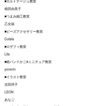
■カルトナージュ教室
植田由美子
■つまみ細工教室
乙女箱
■ビーズアクセサリー教室
Culala
■ロザフィ教室
Lila
■紙バンドかご&ミニチュア教室
yonerin
■イラスト教室
吉田祥子
LEON
あなご