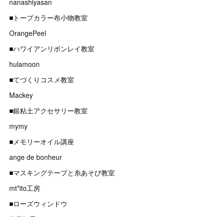
nanashiyasan
■トープカラー布小物教室
OrangePeel
■ハワイアンリボンレイ教室
hulamoon
■てづくりコスメ教室
Mackey
■銀粘土アクセサリー教室
mymy
■メモリーオイル講座
ange de bonheur
■マスキングテープと糸あそび教室
mt*ito工房
■ローズウィンドウ