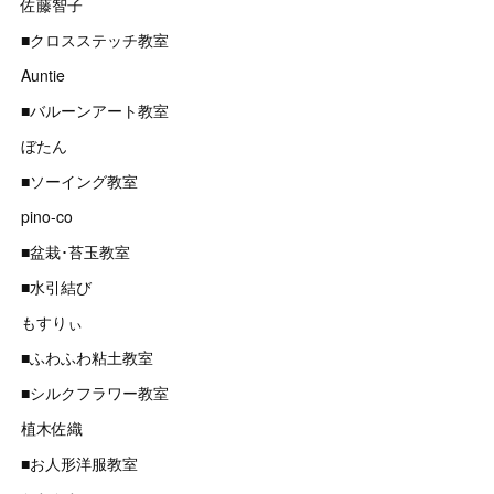
佐藤智子
■クロスステッチ教室
Auntie
■バルーンアート教室
ぼたん
■ソーイング教室
pino-co
■盆栽･苔玉教室
■水引結び
もすりぃ
■ふわふわ粘土教室
■シルクフラワー教室
植木佐織
■お人形洋服教室