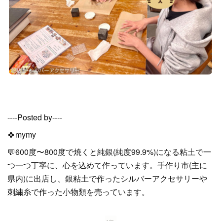
----Posted by----
🍀mymy
💬600度〜800度で焼くと純銀(純度99.9%)になる粘土で一
つ一つ丁寧に、心を込めて作っています。手作り市(主に
県内)に出店し、銀粘土で作ったシルバーアクセサリーや
刺繍糸で作った小物類を売っています。