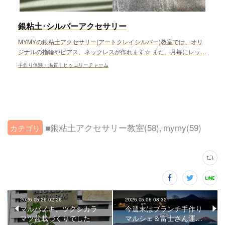
銀粘土･シルバーアクセサリー
MYMYの銀粘土アクセサリー(アートクレイシルバー)教室では、オリ
ジナルの指輪やピアス、ネックレスが作れます☆ また、月毎にレッ…
手作り体験・滋賀｜ヒッコリーチャーム
■銀粘土アクセサリー教室
(
58
)
mymy
(
59
)
2026.05.26 02:26
2026.05.06 08:32
マルバノキ、ツクシカラ
今週末はブランチ手作り
マツ盆栽づくりでした
マルシェ＆富士さん運…