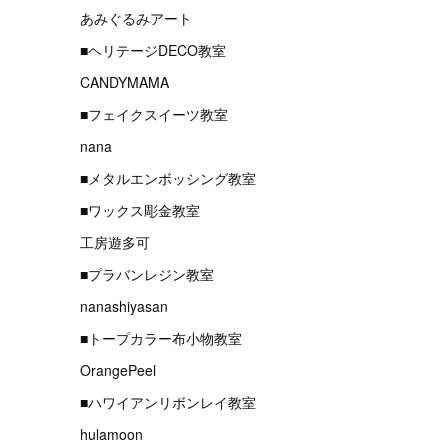
あみぐるみアート
■ヘリテージDECO教室
CANDYMAMA
■フェイクスイーツ教室
nana
■メタルエンボッシング教室
■ワックス彫金教室
工房遊多可
■プラバンレジン教室
nanashiyasan
■トープカラー布小物教室
OrangePeel
■ハワイアンリボンレイ教室
hulamoon