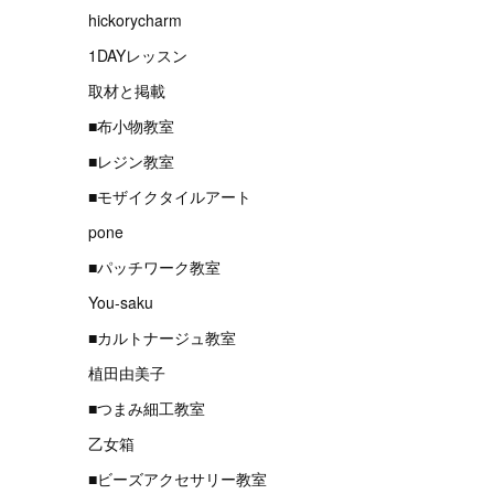
hickorycharm
1DAYレッスン
取材と掲載
■布小物教室
■レジン教室
■モザイクタイルアート
pone
■パッチワーク教室
You-saku
■カルトナージュ教室
植田由美子
■つまみ細工教室
乙女箱
■ビーズアクセサリー教室