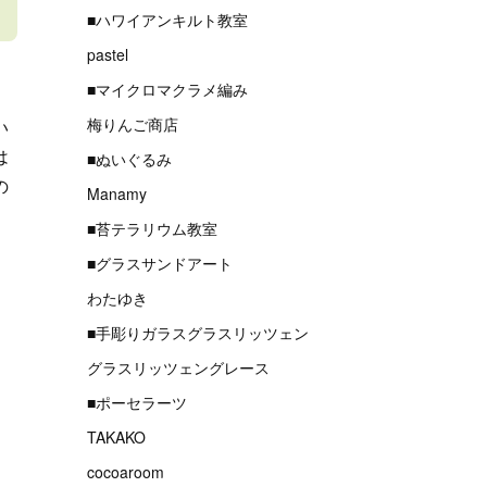
■ハワイアンキルト教室
pastel
■マイクロマクラメ編み
梅りんご商店
い
は
■ぬいぐるみ
の
Manamy
■苔テラリウム教室
■グラスサンドアート
わたゆき
■手彫りガラスグラスリッツェン
グラスリッツェングレース
■ポーセラーツ
TAKAKO
cocoaroom