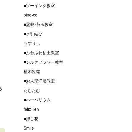
■ソーイング教室
pino-co
■盆栽･苔玉教室
■水引結び
もすりぃ
■ふわふわ粘土教室
■シルクフラワー教室
植木佐織
■お人形洋服教室
る
たむたむ
■ハーバリウム
feliz-lien
■押し花
Smile