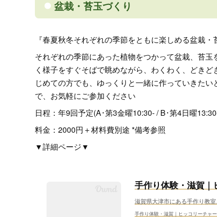
盆栽・苔玉づくり
『春夏秋冬それぞれの季節をともに楽しめる盆栽・
それぞれの季節にあった植物をつかって盆栽、苔玉
く様子をすぐそばで眺めながら、わくわく、どきど
じめての方でも、ゆっくりと一緒に作っていきたい
で、お気軽にご参加ください
日程：年9回予定(A･第3金曜10:30- / B･第4日曜13:3
料金：2000円＋材料費別途 *備考参照
▼詳細ページ▼
手作り体験・滋賀｜
滋賀県大津市にある手作り教室
手作り体験・滋賀｜ヒッコリーチャー