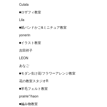
Culala
■ロザフィ教室
Lila
■紙バンドかご&ミニチュア教室
yonerin
■イラスト教室
吉田祥子
LEON
あなご
■モダン生け花/フラワーアレンジ教室
花の教室スタジオR
■羊毛フェルト教室
prairie*/haon
■編み物教室