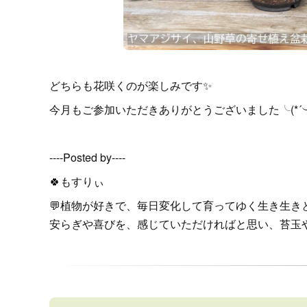
どちらも花咲くのが楽しみです✨
今月もご参加いただきありがとうございました╰(*´︶
----Posted by----
🍀もすりぃ
💬植物が好きで、毎日変化して育ってゆく生き生
安らぎや喜びを、感じていただければと思い、苔玉