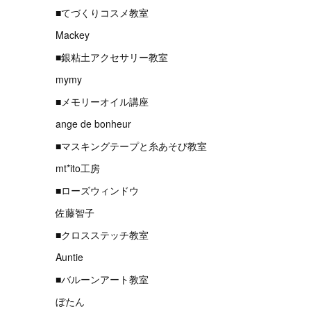
■てづくりコスメ教室
Mackey
■銀粘土アクセサリー教室
mymy
■メモリーオイル講座
ange de bonheur
■マスキングテープと糸あそび教室
mt*ito工房
■ローズウィンドウ
佐藤智子
■クロスステッチ教室
Auntie
■バルーンアート教室
ぼたん