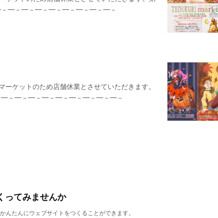
━－━－━－━－━－━－━－━－━－
りマーケットのため店舗休業とさせていただきます。
☆━－━－━－━－━－━－━－━－━－
くってみませんか
誰でもかんたんにウェブサイトをつくることができます。