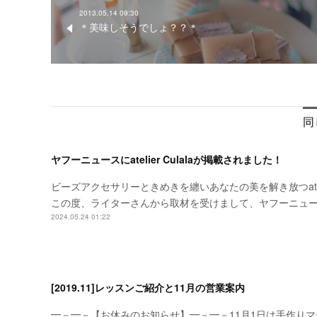
2013.05.14 09:30
＊美味しそうでしょ？？＊
同
ヤフーニュースにatelier Culalaが掲載されました！
ビーズアクセサリーときめきを纏いあなたの美を解き放つateli
この度、ライターさんから取材を受けまして、ヤフーニュースにてa
2024.05.24 01:22
[2019.11]レッスンご紹介と11月の営業案内
━－━－【お休みのお知らせ】━－━－11月1日は手作り