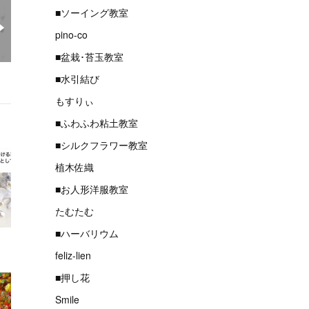
■ソーイング教室
pino-co
■盆栽･苔玉教室
■水引結び
もすりぃ
■ふわふわ粘土教室
■シルクフラワー教室
植木佐織
■お人形洋服教室
たむたむ
■ハーバリウム
feliz-lien
■押し花
Smile