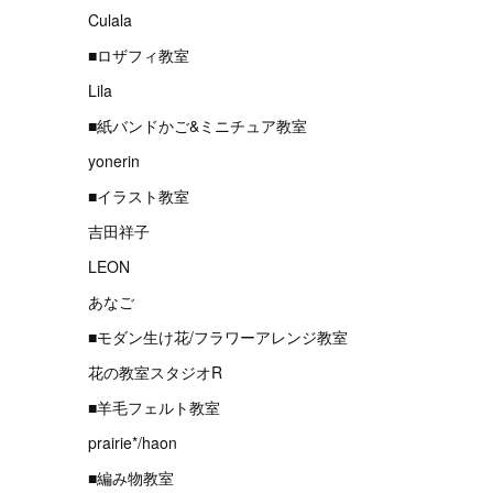
Culala
■ロザフィ教室
Lila
■紙バンドかご&ミニチュア教室
yonerin
■イラスト教室
吉田祥子
LEON
あなご
■モダン生け花/フラワーアレンジ教室
花の教室スタジオR
■羊毛フェルト教室
prairie*/haon
■編み物教室