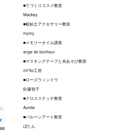
■てづくりコスメ教室
Mackey
■銀粘土アクセサリー教室
mymy
■メモリーオイル講座
ange de bonheur
■マスキングテープと糸あそび教室
mt*ito工房
■ローズウィンドウ
佐藤智子
■クロスステッチ教室
Auntie
■バルーンアート教室
ぼたん