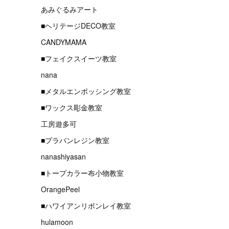
あみぐるみアート
■ヘリテージDECO教室
CANDYMAMA
■フェイクスイーツ教室
nana
■メタルエンボッシング教室
■ワックス彫金教室
工房遊多可
■プラバンレジン教室
nanashiyasan
■トープカラー布小物教室
OrangePeel
■ハワイアンリボンレイ教室
hulamoon