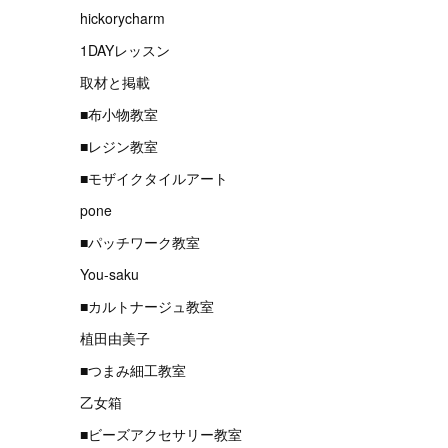
hickorycharm
1DAYレッスン
取材と掲載
■布小物教室
■レジン教室
■モザイクタイルアート
pone
■パッチワーク教室
You-saku
■カルトナージュ教室
植田由美子
■つまみ細工教室
乙女箱
■ビーズアクセサリー教室