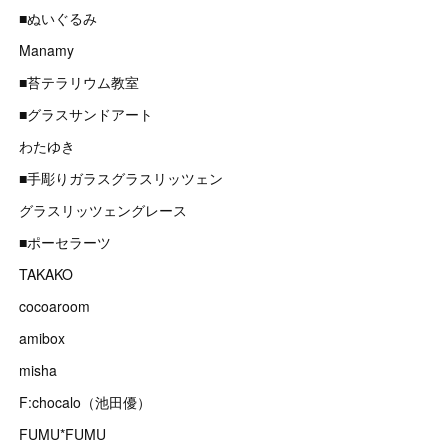
■ぬいぐるみ
Manamy
■苔テラリウム教室
■グラスサンドアート
わたゆき
■手彫りガラスグラスリッツェン
グラスリッツェングレース
■ポーセラーツ
TAKAKO
cocoaroom
amibox
misha
F:chocalo（池田優）
FUMU*FUMU