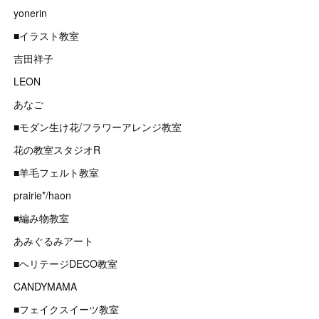
yonerin
■イラスト教室
吉田祥子
LEON
あなご
■モダン生け花/フラワーアレンジ教室
花の教室スタジオR
■羊毛フェルト教室
prairie*/haon
■編み物教室
あみぐるみアート
■ヘリテージDECO教室
CANDYMAMA
■フェイクスイーツ教室