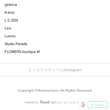
ginkona
K-knot
L.C.ZEN
Lino
Luomu
Studio Paradis
FLOWERS boutique M
ヒッコリーチャームInstagram
Copyright ©Hickorycharm All Rights Reserved
Powered by
無料でホームページをつくろう
AmebaOwnd
フォロー