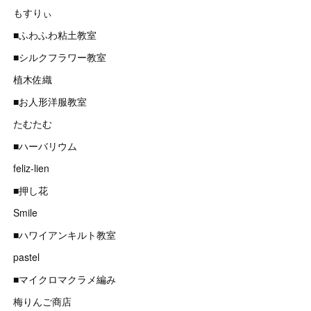
もすりぃ
■ふわふわ粘土教室
■シルクフラワー教室
植木佐織
■お人形洋服教室
たむたむ
■ハーバリウム
feliz-lien
■押し花
Smile
■ハワイアンキルト教室
pastel
■マイクロマクラメ編み
梅りんご商店