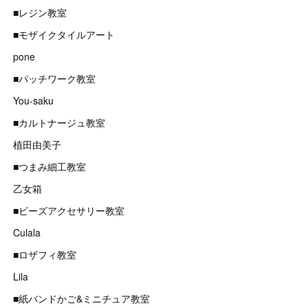
■レジン教室
■モザイクタイルアート
pone
■パッチワーク教室
You-saku
■カルトナージュ教室
植田由美子
■つまみ細工教室
乙女箱
■ビーズアクセサリー教室
Culala
■ロザフィ教室
Lila
■紙バンドかご&ミニチュア教室