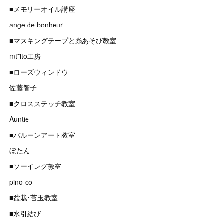
■メモリーオイル講座
ange de bonheur
■マスキングテープと糸あそび教室
mt*ito工房
■ローズウィンドウ
佐藤智子
■クロスステッチ教室
Auntie
■バルーンアート教室
ぼたん
■ソーイング教室
pino-co
■盆栽･苔玉教室
■水引結び